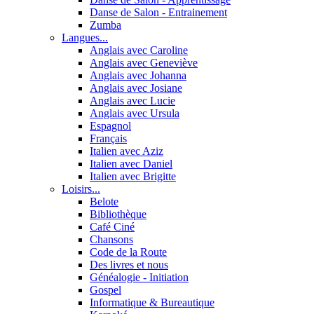
Danse de Salon - Entrainement
Zumba
Langues...
Anglais avec Caroline
Anglais avec Geneviève
Anglais avec Johanna
Anglais avec Josiane
Anglais avec Lucie
Anglais avec Ursula
Espagnol
Français
Italien avec Aziz
Italien avec Daniel
Italien avec Brigitte
Loisirs...
Belote
Bibliothèque
Café Ciné
Chansons
Code de la Route
Des livres et nous
Généalogie - Initiation
Gospel
Informatique & Bureautique