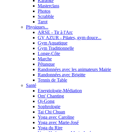
Karaoké
Masterclass
Photos
Scrabble
Tarot
Physiques...
ARSE - Tir à l'Arc
GV AZUR - Pilates, gym douce...
Gym Aquatique
Gym Traditionnelle
Longe-Côte
Marche
Pétanque
Randonnées avec les animateurs Mairie
Randonnées avec Brigitte
Tennis de Table
Santé
Energiologie-Médiation
Om' Chanting
Qi-Gong
Sophrologie
Tai Chi Chuan
Yoga avec Caroline
Yoga avec Marie-José
Yoga du Rire