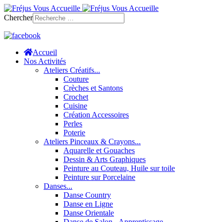
Chercher
Accueil
Nos Activités
Ateliers Créatifs...
Couture
Crèches et Santons
Crochet
Cuisine
Création Accessoires
Perles
Poterie
Ateliers Pinceaux & Crayons...
Aquarelle et Gouaches
Dessin & Arts Graphiques
Peinture au Couteau, Huile sur toile
Peinture sur Porcelaine
Danses...
Danse Country
Danse en Ligne
Danse Orientale
Danse de Salon - Apprentissage