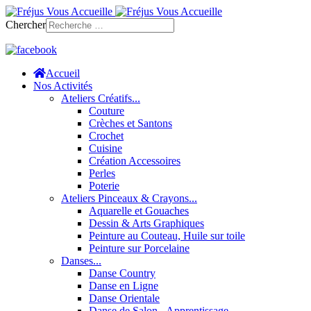
Chercher
Accueil
Nos Activités
Ateliers Créatifs...
Couture
Crèches et Santons
Crochet
Cuisine
Création Accessoires
Perles
Poterie
Ateliers Pinceaux & Crayons...
Aquarelle et Gouaches
Dessin & Arts Graphiques
Peinture au Couteau, Huile sur toile
Peinture sur Porcelaine
Danses...
Danse Country
Danse en Ligne
Danse Orientale
Danse de Salon - Apprentissage