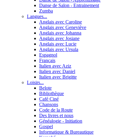
Danse de Salon - Entrainement
Zumba
Langues...
Anglais avec Caroline
Anglais avec Geneviève
Anglais avec Johanna
Anglais avec Josiane
Anglais avec Lucie
Anglais avec Ursula
Espagnol
Français
Italien avec Aziz
Italien avec Daniel
Italien avec Brigitte
Loisirs...
Belote
Bibliothèque
Café Ciné
Chansons
Code de la Route
Des livres et nous
Généalogie - Initiation
Gospel
Informatique & Bureautique