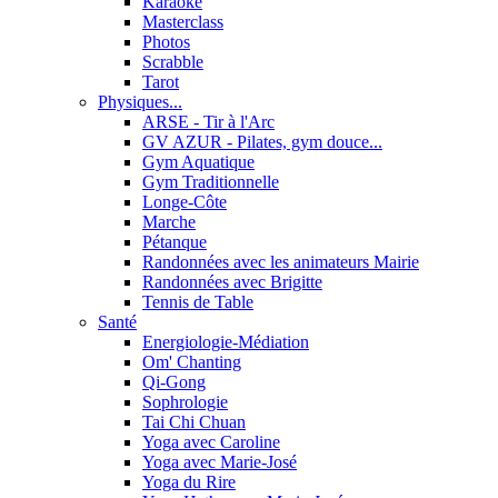
Karaoké
Masterclass
Photos
Scrabble
Tarot
Physiques...
ARSE - Tir à l'Arc
GV AZUR - Pilates, gym douce...
Gym Aquatique
Gym Traditionnelle
Longe-Côte
Marche
Pétanque
Randonnées avec les animateurs Mairie
Randonnées avec Brigitte
Tennis de Table
Santé
Energiologie-Médiation
Om' Chanting
Qi-Gong
Sophrologie
Tai Chi Chuan
Yoga avec Caroline
Yoga avec Marie-José
Yoga du Rire