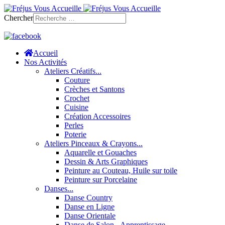
Chercher
Accueil
Nos Activités
Ateliers Créatifs...
Couture
Crèches et Santons
Crochet
Cuisine
Création Accessoires
Perles
Poterie
Ateliers Pinceaux & Crayons...
Aquarelle et Gouaches
Dessin & Arts Graphiques
Peinture au Couteau, Huile sur toile
Peinture sur Porcelaine
Danses...
Danse Country
Danse en Ligne
Danse Orientale
Danse de Salon - Apprentissage