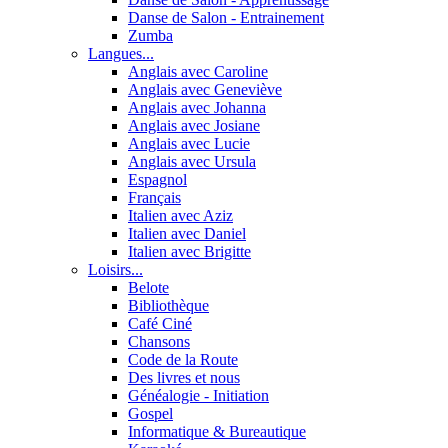
Danse de Salon - Entrainement
Zumba
Langues...
Anglais avec Caroline
Anglais avec Geneviève
Anglais avec Johanna
Anglais avec Josiane
Anglais avec Lucie
Anglais avec Ursula
Espagnol
Français
Italien avec Aziz
Italien avec Daniel
Italien avec Brigitte
Loisirs...
Belote
Bibliothèque
Café Ciné
Chansons
Code de la Route
Des livres et nous
Généalogie - Initiation
Gospel
Informatique & Bureautique