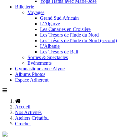
Yoga Hatha avec Marie-José
Billetterie
Voyages
Grand Sud Africain
L'Algarve
Les Canaries en Croisière
Les Trésors de l'Inde du Nord
Les Trésors de l'Inde du Nord (second)
L'Albanie
Les Trésors de Bali
Sorties & Spectacles
Evènements
Gymnastique avec Alyne
Albums Photos
Espace Adhérent
Accueil
Nos Activités
Ateliers Créatifs...
Crochet