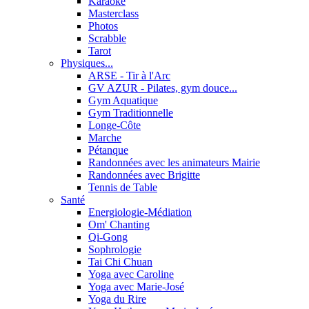
Karaoké
Masterclass
Photos
Scrabble
Tarot
Physiques...
ARSE - Tir à l'Arc
GV AZUR - Pilates, gym douce...
Gym Aquatique
Gym Traditionnelle
Longe-Côte
Marche
Pétanque
Randonnées avec les animateurs Mairie
Randonnées avec Brigitte
Tennis de Table
Santé
Energiologie-Médiation
Om' Chanting
Qi-Gong
Sophrologie
Tai Chi Chuan
Yoga avec Caroline
Yoga avec Marie-José
Yoga du Rire