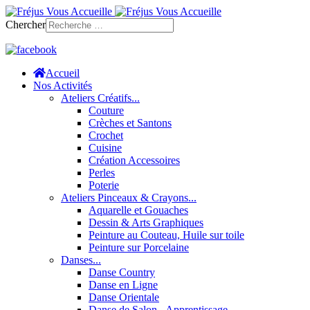
Chercher
Accueil
Nos Activités
Ateliers Créatifs...
Couture
Crèches et Santons
Crochet
Cuisine
Création Accessoires
Perles
Poterie
Ateliers Pinceaux & Crayons...
Aquarelle et Gouaches
Dessin & Arts Graphiques
Peinture au Couteau, Huile sur toile
Peinture sur Porcelaine
Danses...
Danse Country
Danse en Ligne
Danse Orientale
Danse de Salon - Apprentissage