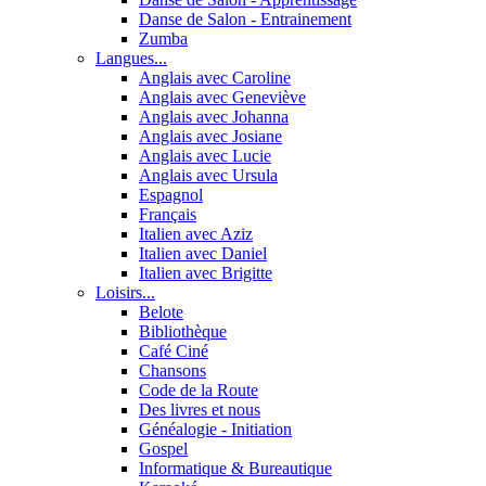
Danse de Salon - Entrainement
Zumba
Langues...
Anglais avec Caroline
Anglais avec Geneviève
Anglais avec Johanna
Anglais avec Josiane
Anglais avec Lucie
Anglais avec Ursula
Espagnol
Français
Italien avec Aziz
Italien avec Daniel
Italien avec Brigitte
Loisirs...
Belote
Bibliothèque
Café Ciné
Chansons
Code de la Route
Des livres et nous
Généalogie - Initiation
Gospel
Informatique & Bureautique