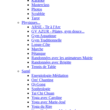
Karaoké
Masterclass
Photos
Scrabble
Tarot
Physiques...
ARSE - Tir à l'Arc
GV AZUR - Pilates, gym douce...
Gym Aquatique
Gym Traditionnelle
Longe-Côte
Marche
Pétanque
Randonnées avec les animateurs Mairie
Randonnées avec Brigitte
Tennis de Table
Santé
Energiologie-Médiation
Om' Chanting
Qi-Gong
Sophrologie
Tai Chi Chuan
Yoga avec Caroline
Yoga avec Marie-José
Yoga du Rire