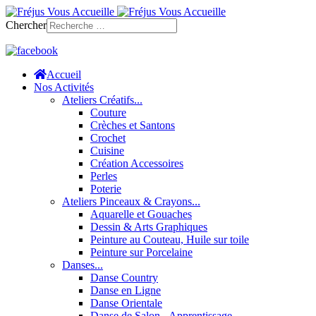
Chercher
Accueil
Nos Activités
Ateliers Créatifs...
Couture
Crèches et Santons
Crochet
Cuisine
Création Accessoires
Perles
Poterie
Ateliers Pinceaux & Crayons...
Aquarelle et Gouaches
Dessin & Arts Graphiques
Peinture au Couteau, Huile sur toile
Peinture sur Porcelaine
Danses...
Danse Country
Danse en Ligne
Danse Orientale
Danse de Salon - Apprentissage