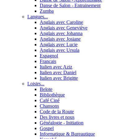
Danse de Salon - Entrainement
Zumba
Langues...
Anglais avec Caroline
Anglais avec Geneviève
Anglais avec Johanna
Anglais avec Josiane
Anglais avec Lucie
Anglais avec Ursula
Espagnol
Français
Italien avec Aziz
Italien avec Daniel
Italien avec Brigitte
Loisirs...
Belote
Bibliothèque
Café Ciné
Chansons
Code de la Route
Des livres et nous
Généalogie - Initiation
Gospel
Informatique & Bureautique