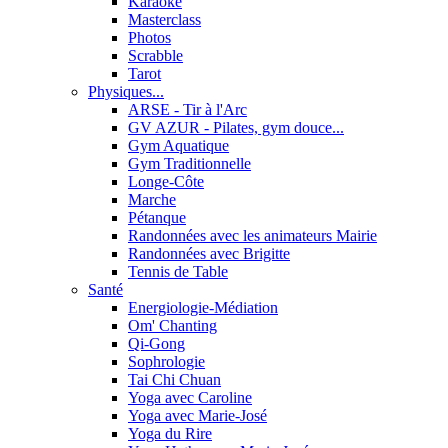
Karaoké
Masterclass
Photos
Scrabble
Tarot
Physiques...
ARSE - Tir à l'Arc
GV AZUR - Pilates, gym douce...
Gym Aquatique
Gym Traditionnelle
Longe-Côte
Marche
Pétanque
Randonnées avec les animateurs Mairie
Randonnées avec Brigitte
Tennis de Table
Santé
Energiologie-Médiation
Om' Chanting
Qi-Gong
Sophrologie
Tai Chi Chuan
Yoga avec Caroline
Yoga avec Marie-José
Yoga du Rire