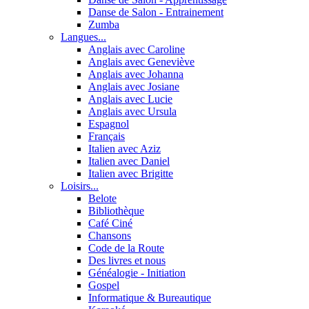
Danse de Salon - Entrainement
Zumba
Langues...
Anglais avec Caroline
Anglais avec Geneviève
Anglais avec Johanna
Anglais avec Josiane
Anglais avec Lucie
Anglais avec Ursula
Espagnol
Français
Italien avec Aziz
Italien avec Daniel
Italien avec Brigitte
Loisirs...
Belote
Bibliothèque
Café Ciné
Chansons
Code de la Route
Des livres et nous
Généalogie - Initiation
Gospel
Informatique & Bureautique