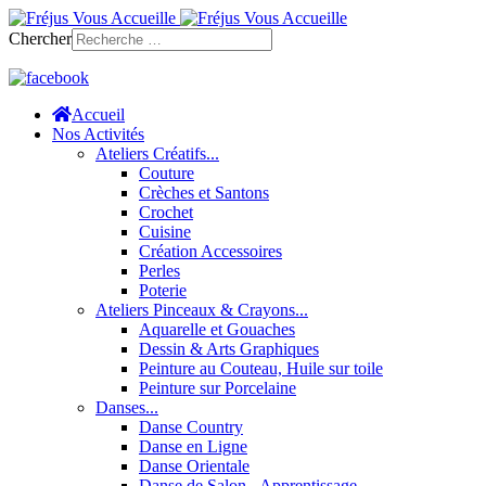
Chercher
Accueil
Nos Activités
Ateliers Créatifs...
Couture
Crèches et Santons
Crochet
Cuisine
Création Accessoires
Perles
Poterie
Ateliers Pinceaux & Crayons...
Aquarelle et Gouaches
Dessin & Arts Graphiques
Peinture au Couteau, Huile sur toile
Peinture sur Porcelaine
Danses...
Danse Country
Danse en Ligne
Danse Orientale
Danse de Salon - Apprentissage