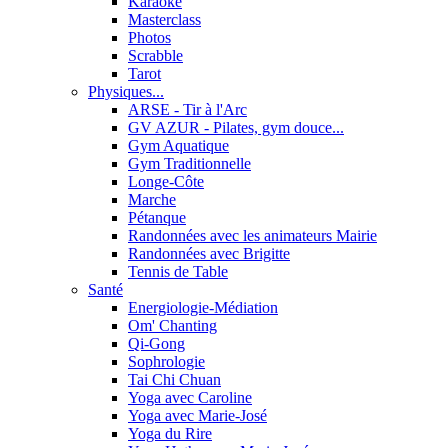
Karaoké
Masterclass
Photos
Scrabble
Tarot
Physiques...
ARSE - Tir à l'Arc
GV AZUR - Pilates, gym douce...
Gym Aquatique
Gym Traditionnelle
Longe-Côte
Marche
Pétanque
Randonnées avec les animateurs Mairie
Randonnées avec Brigitte
Tennis de Table
Santé
Energiologie-Médiation
Om' Chanting
Qi-Gong
Sophrologie
Tai Chi Chuan
Yoga avec Caroline
Yoga avec Marie-José
Yoga du Rire