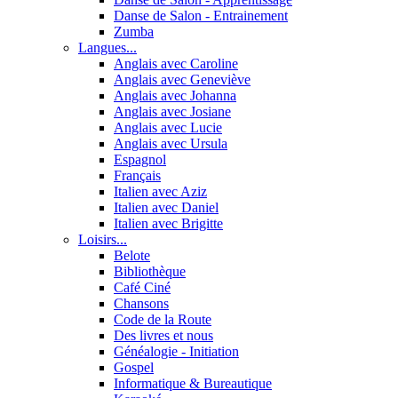
Danse de Salon - Entrainement
Zumba
Langues...
Anglais avec Caroline
Anglais avec Geneviève
Anglais avec Johanna
Anglais avec Josiane
Anglais avec Lucie
Anglais avec Ursula
Espagnol
Français
Italien avec Aziz
Italien avec Daniel
Italien avec Brigitte
Loisirs...
Belote
Bibliothèque
Café Ciné
Chansons
Code de la Route
Des livres et nous
Généalogie - Initiation
Gospel
Informatique & Bureautique