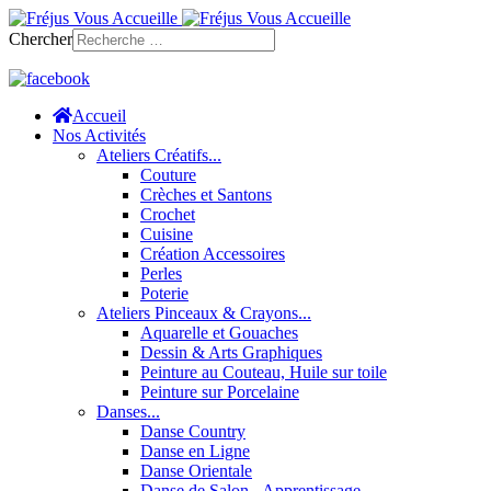
Chercher
Accueil
Nos Activités
Ateliers Créatifs...
Couture
Crèches et Santons
Crochet
Cuisine
Création Accessoires
Perles
Poterie
Ateliers Pinceaux & Crayons...
Aquarelle et Gouaches
Dessin & Arts Graphiques
Peinture au Couteau, Huile sur toile
Peinture sur Porcelaine
Danses...
Danse Country
Danse en Ligne
Danse Orientale
Danse de Salon - Apprentissage